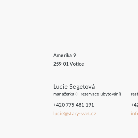
Amerika 9
259 01 Votice
Lucie Segeťová
manažerka (+ rezervace ubytování)
res
+420 775 481 191
+4
lucie@stary-svet.cz
inf