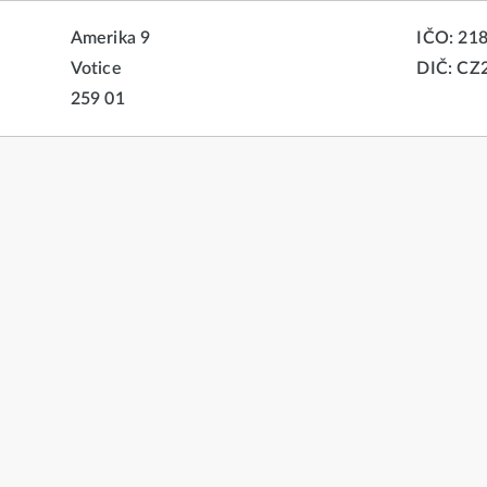
Amerika 9
IČO: 21
Votice
DIČ: CZ
259 01