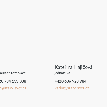
Kateřina Hajičová
taurace rezervace
jednatelka
20 734 133 038
+420 606 928 984
o@stary-svet.cz
katka@stary-svet.cz