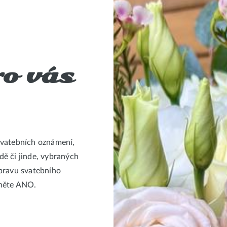
ro vás
svatebních oznámení,
ě či jinde, vybraných
ípravu svatebního
kněte ANO.