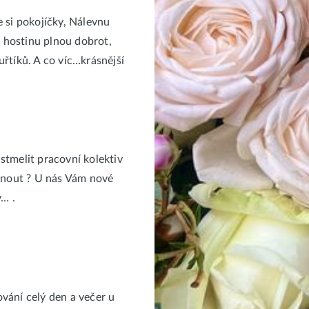
e si pokojíčky, Nálevnu
 hostinu plnou dobrot,
uřtíků. A co víc…krásnější
stmelit pracovní kolektiv
lbnout ? U nás Vám nové
… .
vání celý den a večer u