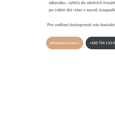
táboráku…výletů do okolních hvozd
po celém dni relax v sauně, koupadl
Pro ověření dostupnosti nás kontaktu
info@stary-svet.cz
+420 734 133 