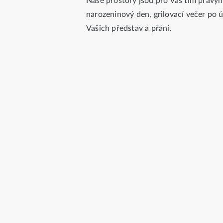
Naše prostory jsou pro Vás tím pravým
narozeninový den, grilovací večer p
Vašich představ a přání.